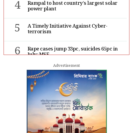
4
Rampal to host country’s largest solar
power plant
5
A Timely Initiative Against Cyber-
terrorism
6
Rape cases jump 33pc, suicides 65pc in
July: MSF
Advertisement
7
Sergio Gor, Dinesh Trivedi hold meeting
in Dhaka