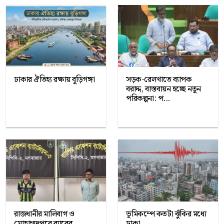
ঢাকার ঐতিহ্য রক্ষায় বুড়িগঙ্গা
সড়ক-রেলখাতে ব্যাপক
বরাদ্দ, বাস্তবায়ন হচ্ছে নতুন
পরিকল্পনা: প...
রাজধানীর মালিবাগ ও
ভূমিকম্পে কতটা ঝুঁকির মধ্যে
মোহাম্মদপুরে র‍্যাবের
ঢাকা