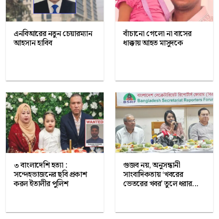
এনবিআরের নতুন চেয়ারম্যান
বাঁচানো গেলো না বাসের
আহসান হাবিব
ধাক্কায় আহত মাসুদকে
৩ বাংলাদেশি হত্যা :
গুজব নয়, অনুসন্ধানী
সন্দেহভাজনের ছবি প্রকাশ
সাংবাদিকতায় ‘খবরের
করল ইতালীর পুলিশ
ভেতরের খবর’ তুলে ধরার...