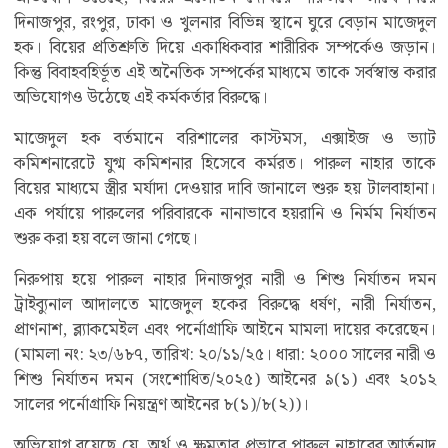
দিনাজপুর, রংপুর, ঢাকা ও খুলনার বিভিন্ন স্থানে ঘুরে বেড়ান মাজেদুল
হক। বিয়ের প্রতিশ্রুতি দিয়ে একাধিকবার শারীরিক সম্পর্কেও জড়ান।
কিন্তু বিবাহবহির্ভূত এই অনৈতিক সম্পর্কের মাধ্যমে তাকে সর্বস্বান্ত করার
অভিযোগও উঠেছে এই কর্মকর্তার বিরুদ্ধে।
মাজেদুল হক বর্তমানে বরিশালের কাস্টমস, এক্সাইজ ও ভ্যাট
কমিশনারেটে যুগ্ম কমিশনার হিসেবে কর্মরত। পারুল নাহার তাকে
বিয়ের মাধ্যমে স্ত্রীর মর্যাদা দেওয়ার দাবি জানালে শুরু হয় টালবাহানা।
এক পর্যায়ে পারুলের পরিবারকে নানাভাবে হয়রানি ও নির্মম নির্যাতন
শুরু করা হয় বলে জানা গেছে।
নিরুপায় হয়ে পারুল নাহার দিনাজপুর নারী ও শিশু নির্যাতন দমন
ট্রাইব্যুনাল আদালতে মাজেদুল হকের বিরুদ্ধে ধর্ষণ, নারী নির্যাতন,
প্রাণনাশ, ব্ল্যাকমেইল এবং পর্নোগ্রাফি আইনে মামলা দায়ের করেছেন।
(মামলা নং: ২৩/৬৮৭, তারিখ: ২০/১১/২৫। ধারা: ২০০০ সালের নারী ও
শিশু নির্যাতন দমন (সংশোধিত/২০২৫) আইনের ৯(১) এবং ২০১২
সালের পর্নোগ্রাফি নিয়ন্ত্রণ আইনের ৮(১)/৮(২))।
অভিযোগ রয়েছে যে, অর্থ ও ক্ষমতার প্রভাবে পারুল নাহারের আর্তনাদ