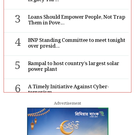
3
Loans Should Empower People, Not Trap
Them in Pove...
4
BNP Standing Committee to meet tonight
over presid...
5
Rampal to host country’s largest solar
power plant
6
A Timely Initiative Against Cyber-
terrorism
Advertisement
7
Rape cases jump 33pc, suicides 65pc in
July: MSF