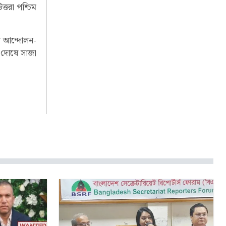
্তরা পশ্চিম
টি আন্দোলন-
া দোষে সাজা