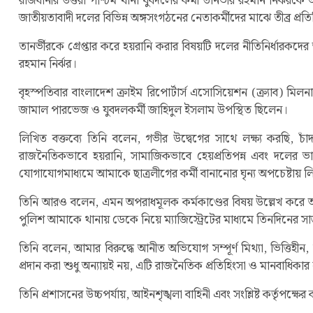
রাজধানীর উত্তরা পশ্চিম থানা যুবদলের কর্মী তানভীর রহমান নির্ঝরক
জাতীয়তাবাদী দলের বিভিন্ন অঙ্গসংগঠনের নেতাকর্মীদের মাঝে তীব্র প্রতি
তানর্ভীরকে গ্রেপ্তার করে হয়রানি করার বিষয়টি দলের নীতিনির্ধারকদে
রহমান নির্ঝর।
বৃহস্পতিবার বাংলাদেশ ক্রাইম রিপোর্টার্স এসোসিয়েশন (ক্র্যাব)
জামাল পারভেজ ও যুবদলকর্মী জাহিদুল ইসলাম উপস্থিত ছিলেন।
লিখিত বক্তব্যে তিনি বলেন, গভীর উদ্বেগের সাথে লক্ষ্য করছি, 
রাজনৈতিকভাবে হয়রানি, সামাজিকভাবে হেয়প্রতিপন্ন এবং দলের ভাবম
যোগাযোগমাধ্যমে আমাকে ছাত্রলীগের কর্মী বানানোর ঘৃন্য অপচেষ্টায় লি
তিনি আরও বলেন, এমন অপরাধমূলক কর্মকাণ্ডের বিষয় উল্লেখ করে আম
পুলিশ আমাকে থানায় ডেকে নিয়ে ম্যাজিস্ট্রেটের মাধ্যমে তিনদিনের স
তিনি বলেন, আমার বিরুদ্ধে আনীত অভিযোগ সম্পূর্ণ মিথ্যা, ভিত্তিহীন,
প্রদান করা শুধু অন্যায়ই নয়, এটি রাজনৈতিক প্রতিহিংসা ও মানবাধিকা
তিনি প্রশাসনের উচ্চপর্যায়, আইনশৃঙ্খলা বাহিনী এবং সংশ্লিষ্ট কর্তৃপক্