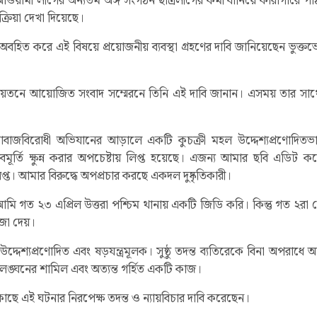
ে আওয়ামী লীগের অন্যতম অঙ্গ সংগঠন ছাত্রলীগের কর্মী বানিয়ে কারাগারে 
ক্রিয়া দেখা দিয়েছে।
র অবহিত করে এই বিষয়ে প্রয়োজনীয় ব্যবস্থা গ্রহণের দাবি জানিয়েছেন ভুক্ত
 মিলনায়তনে আয়োজিত সংবাদ সম্মেরনে তিনি এই দাবি জানান। এসময় তার স
চাঁদাবাজবিরোধী অভিযানের আড়ালে একটি কুচক্রী মহল উদ্দেশ্যপ্রণোদি
ূর্তি ক্ষুন্ন করার অপচেষ্টায় লিপ্ত হয়েছে। এজন্য আমার ছবি এডিট 
প্ত। আমার বিরুদ্ধে অপপ্রচার করছে একদল দুষ্কৃতিকারী।
ি গত ২৩ এপ্রিল উত্তরা পশ্চিম থানায় একটি জিডি করি। কিন্তু গত ২রা 
াজা দেয়।
 উদ্দেশ্যপ্রণোদিত এবং ষড়যন্ত্রমূলক। সুষ্ঠু তদন্ত ব্যতিরেকে বিনা অপরাধ
র লঙ্ঘনের শামিল এবং অত্যন্ত গর্হিত একটি কাজ।
ষের কাছে এই ঘটনার নিরপেক্ষ তদন্ত ও ন্যায়বিচার দাবি করেছেন।