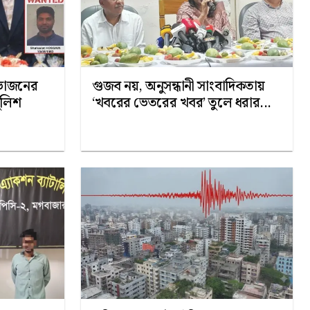
হভাজনের
গুজব নয়, অনুসন্ধানী সাংবাদিকতায়
ুলিশ
‘খবরের ভেতরের খবর’ তুলে ধরার...