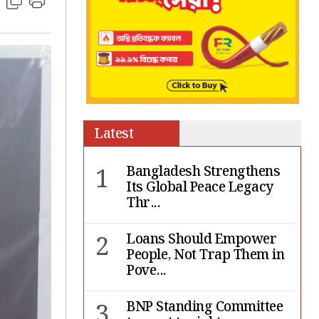
Latest
1
Bangladesh Strengthens
Its Global Peace Legacy
Thr...
2
Loans Should Empower
People, Not Trap Them in
Pove...
3
BNP Standing Committee