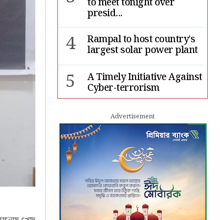
to meet tonight over
presid...
4
Rampal to host country’s
largest solar power plant
5
A Timely Initiative Against
Cyber-terrorism
6
Rape cases jump 33pc,
Advertisement
suicides 65pc in July: MSF
7
Sergio Gor, Dinesh Trivedi
hold meeting in Dhaka