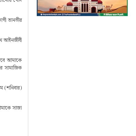
পাঠানোয় খোদ
ভোগী তানভীর
াথে আইনজীবী
তভাবে আমাকে
করে সামাজিক
মে (শনিবার)
ে আমাকে সাজা