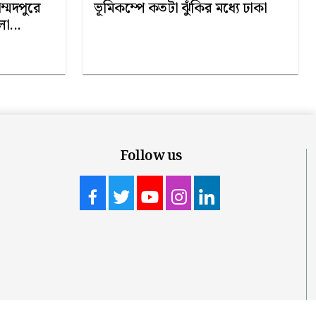
ম্মদপুরে
ভূমিকম্পে কতটা ঝুঁকির মধ্যে ঢাকা
লা...
Follow us