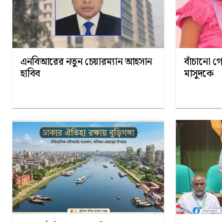
এনবিআরের নতুন চেয়ারম্যান আহসান
বাঁচানো গ
হাবিব
মাসুদকে