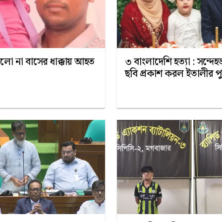
েলো না বাসের ধাক্কায় আহত
৩ বাংলাদেশি হত্যা : সন্দে
ছবি প্রকাশ করল ইতালীর প