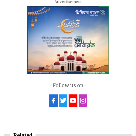
Advertisement
7
Rape cases jump 33pc, suicides 65pc in
July: MSF
- Follow us on -
Related