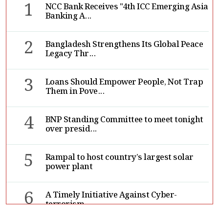
1
NCC Bank Receives "4th ICC Emerging Asia
Banking A...
2
Bangladesh Strengthens Its Global Peace
Legacy Thr...
3
Loans Should Empower People, Not Trap
Them in Pove...
4
BNP Standing Committee to meet tonight
over presid...
5
Rampal to host country’s largest solar
power plant
6
A Timely Initiative Against Cyber-
terrorism