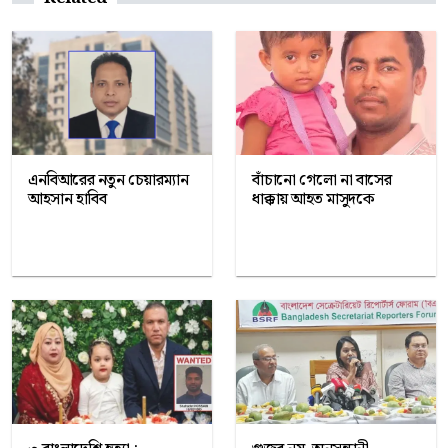
এনবিআরের নতুন চেয়ারম্যান
বাঁচানো গেলো না বাসের
আহসান হাবিব
ধাক্কায় আহত মাসুদকে