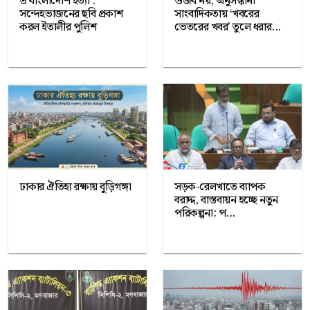
৩ বাংলাদেশি হত্যা :
গুজব নয়, অনুসন্ধানী
সন্দেহভাজনের ছবি প্রকাশ
সাংবাদিকতায় ‘খবরের
করল ইতালীর পুলিশ
ভেতরের খবর’ তুলে ধরার...
ঢাকার ঐতিহ্য রক্ষায় বুড়িগঙ্গা
সড়ক-রেলখাতে ব্যাপক
বরাদ্দ, বাস্তবায়ন হচ্ছে নতুন
পরিকল্পনা: প...