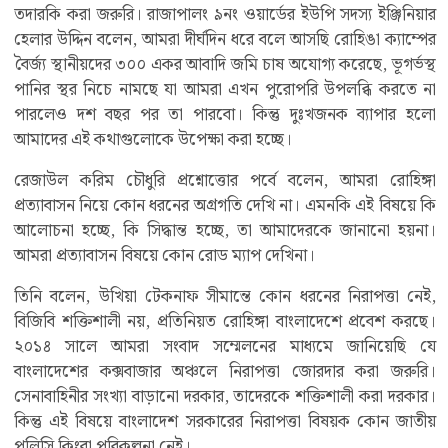
তদারকি করা জরুরি। রাজাপালং ৯নং ওয়ার্ডের ইউপি সদস্য ইঞ্জিনিয়ার
হেলার উদ্দিন বলেন, আমরা দীর্ঘদিন ধরে বলে আসছি রোহিঙা ক্যাম্পের
বৈর্জ্য স্থানীয়দের ৩০০ একর আবাদি জমি চাষ অযোগ্য করেছে, ভূগর্ভস্থ
পানির স্থর নিচে নামছে যা আমরা এখন পুরোপরি উপলব্ধি করতে না
পারলেও দশ বছর পর তা পারবো। কিন্তু দুঃখজনক ব্যাপার হলো
আমাদের এই কথাগুলোকে উপেক্ষা করা হচ্ছে।
রেজাউল করিম চৌধুরি প্রশ্নোত্তোর পর্বে বলেন, আমরা রোহিঙ্গা
প্রত্যাবাসন নিয়ে কোন ধরনের অগ্রগতি দেখি না। এমনকি এই বিষয়ে কি
আলোচনা হচ্ছে, কি সিদ্ধান্ত হচ্ছে, তা আমাদেরকে জানানো হয়না।
আমরা প্রত্যাবাসন বিষয়ে কোন রোড ম্যাপ দেখিনা।
তিনি বলেন, উখিয়া টেকনাফ সীমান্তে কোন ধরনের নিরাপত্তা নেই,
বিজিবি শক্তিশালী নয়, প্রতিনিয়ত রোহিঙ্গা বাংলাদেশে প্রবেশ করছে।
২০১৪ সালে আমরা সংবাদ সম্মেলনের মাধ্যমে জানিয়েছি যে
বাংলাদেশের কক্সবাজার অঞ্চলে নিরাপত্তা জোরদার করা জরুরি।
সেনাবাহিনীর সংখ্যা বাড়ানো দরকার, তাদেরকে শক্তিশালী করা দরকার।
কিন্তু এই বিষয়ে বাংলাদেশ সরকারের নিরাপত্তা বিষয়ক কোন জাতীয়
পলিসি কিংবা পরিকল্পনা নেই।