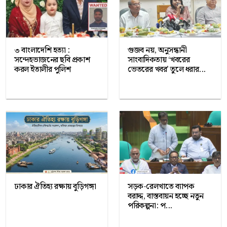
৩ বাংলাদেশি হত্যা :
গুজব নয়, অনুসন্ধানী
সন্দেহভাজনের ছবি প্রকাশ
সাংবাদিকতায় ‘খবরের
করল ইতালীর পুলিশ
ভেতরের খবর’ তুলে ধরার...
ঢাকার ঐতিহ্য রক্ষায় বুড়িগঙ্গা
সড়ক-রেলখাতে ব্যাপক
বরাদ্দ, বাস্তবায়ন হচ্ছে নতুন
পরিকল্পনা: প...