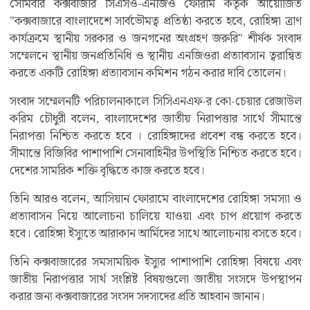
সোমবার কক্সবাজার সিএসও-এনজিও ফোরাম কর্তৃক আয়োজিত
"কক্সবাজারে বাংলাদেশে সার্বভৌমত্ব প্রতিষ্ঠা করতে হবে, রোহিঙ্গা ত্রাণ
কার্যক্রমে স্থানীয় সরকার ও জনগনের অংগ্রহণ জরুরি" শীর্ষক সংবাদ
সম্মেলনে স্থানীয় জনপ্রতিনিধি ও স্থানীয় এনজিওরা প্রত্যাবসান ত্বরান্বিত
করতে একটি রোহিঙ্গা প্রত্যাবসান কমিশন গঠন করার দাবি তোলেন।
সংবাদ সম্মেলনটি পরিচালনাকালে সিসিএনএফ-র কো-চেয়ার রেজাউল
করিম চৌধুরী বলেন, বাংলাদেশের জাতীয় নিরাপত্তার সার্থে সীমান্তে
নিরাপত্তা নিশ্চিত করতে হবে । রোহিঙ্গাদের প্রবেশ বন্ধ করতে হবে।
সীমান্তে বিজিবির পাশাপাশি সেনাবাহিনীর উপস্থিতি নিশ্চিত করতে হবে।
দেশের সামরিক শক্তি বৃদ্ধিতে কাজ করতে হবে।
তিনি আরও বলেন, আসিয়ান ফোরামে বাংলাদেশের রোহিঙ্গা সমস্যা ও
প্রত্যাবাসন নিয়ে আলোচনা চালিয়ে যাওয়া এবং চাপ প্রয়োগ করতে
হবে। রোহিঙ্গা ইস্যুতে আরাকান আর্মিদের সাথে আলোচনায় বসতে হবে।
তিনি কক্সবাজারের সমসাময়িক ইস্যুর পাশাপাশি রোহিঙ্গা বিষয়ে এবং
জাতীয় নিরাপত্তার সার্থ সংশ্লিষ্ট বিষয়গুলো জাতীয় সংসদে উপস্থাপন
করার জন্য কক্সবাজারের সংসদ সদস্যদের প্রতি আহবান জানান।