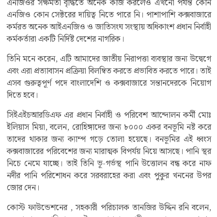
এনজিওর সক্ষমতা বৃদ্ধিতে অনেক কাজ করলেও এখনো পর্যন্ত কোন
এনজিও কোন সেক্টরের দায়িত্ব নিতে পারে নি। পাশাপাশি কক্সবাজারে
কর্মরত অনেক আইএনজিও ও জাতিসংঘ সংস্থায় অধিকাংশ প্রধান নির্বাহী
কর্মকর্তারা একটি নির্দিষ্ট দেশের নাগরিক।
তিনি মনে করেন, এটি আমাদের জাতীয় নিরাপত্তা ব্যবস্থার জন্য উদ্বেগে
এবং এরা প্রত্যাবাসন প্রক্রিয়া বিলম্বিত করতে প্রভাবিত করতে পারে। তাই
এসব গুরুত্বপূর্ণ পদে বাংলাদেশি ও কক্সবাজারে সন্তানদেরকে নিয়োগ
দিতে হবে।
সিইএইচআরডিএফ এর প্রধান নির্বাহী ও পরিবেশ আন্দোলন কর্মী মোঃ
ইলিয়াস মিয়া, বলেন, রোহিঙ্গাদের জন্য ৮০০০ একর বনভূমি নষ্ট করে
তাদের থাকার জন্য ক্যাম্প গড়ে তোলা হয়েছে। বনভূমির এই ধ্বংস
কক্সবাজারের পরিবেশের জন্য মারাত্মক বিপর্যয় নিয়ে আসছে। পানি স্থর
নিচে নেমে যাচ্ছে। তাই তিনি ভূ-গর্ভস্থ পানি উত্তোলন বন্ধ করে নাফ
নদীর পানি পরিশোধন করে সরবরাহের করা এবং পুকুর খননের উপর
জোর দেন।
কোস্ট ফাউন্ডেশনের , সহকারী পরিচালক তানজির উদ্দিন রনি বলেন,