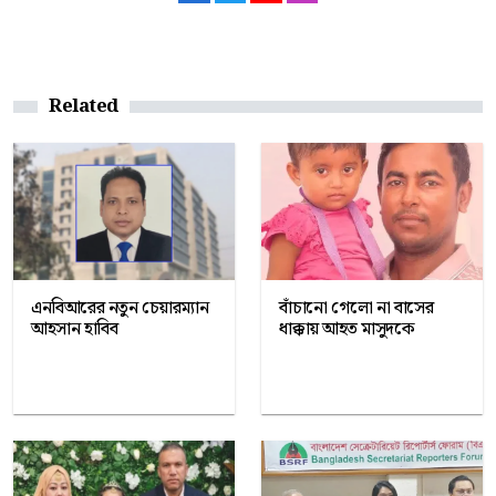
Related
এনবিআরের নতুন চেয়ারম্যান
বাঁচানো গেলো না বাসের
আহসান হাবিব
ধাক্কায় আহত মাসুদকে