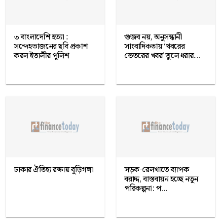
৩ বাংলাদেশি হত্যা :
গুজব নয়, অনুসন্ধানী
সন্দেহভাজনের ছবি প্রকাশ
সাংবাদিকতায় ‘খবরের
করল ইতালীর পুলিশ
ভেতরের খবর’ তুলে ধরার...
ঢাকার ঐতিহ্য রক্ষায় বুড়িগঙ্গা
সড়ক-রেলখাতে ব্যাপক
বরাদ্দ, বাস্তবায়ন হচ্ছে নতুন
পরিকল্পনা: প...