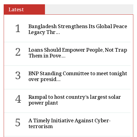
Latest
1
Bangladesh Strengthens Its Global Peace
Legacy Thr...
2
Loans Should Empower People, Not Trap
Them in Pove...
3
BNP Standing Committee to meet tonight
over presid...
4
Rampal to host country’s largest solar
power plant
5
A Timely Initiative Against Cyber-
terrorism