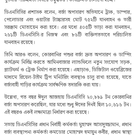
খুতবায় পরিচ্ছন্নতা বিষয়ে উদ্বুদ্ধকরণ কার্যক্রমও চালানো হচ্ছে।
ডিএনসিসির প্রশাসক বলেন, বর্জ্য অপসারণ অভিযানে ট্রাক, ডাম্পার,
পেলোডার এবং ওয়াটার ট্যাঙ্কারসহ মোট ৭৫২টি যানবাহন ও ভারী
সরঞ্জাম মোতায়েন করা হবে। এর মধ্যে ৪০৫টি ভাড়া করা যানবাহন,
২৬১টি ডিএনসিসি-র নিজস্ব এবং ৮৬টি ব্যক্তিগতভাবে পরিচালিত
যানবাহন রয়েছে।
তিনি আরও বলেন, কোরবানির পশুর বর্জ্য দ্রুত অপসারণ ও ডাম্পিং
কার্যক্রম নির্বিঘ্ন করতে আমিনবাজার ল্যান্ডফিলে নতুন সংযোগ সড়ক,
প্ল্যাটফর্ম ও ট্রেঞ্চ নির্মাণ করা হয়েছে। এছাড়াও, ডিজিটাল ওয়েব্রিজের
মাধ্যমে রিয়েল-টাইম ট্রিপ মনিটরিং ব্যবস্থাও চালু রাখা হয়েছে, যাতে
বর্জ্যবাহী গাড়ির কার্যক্রম সার্বক্ষণিক তদারকি করা যায়।
উল্লেখ্য, গত বছর ঈদুল আজহায় ডিএনসিসি ২০,৮৮৯ টন কোরবানির
বর্জ্য অপসারণ করেছিল, যার মধ্যে শুধু ঈদের দিনই ছিল ১০,৬১৬ টন।
এই বছরও একই লক্ষ্যমাত্রা নির্ধারণ করা হয়েছে।
সভায় ডিএনসিসির প্রধান নির্বাহী কর্মকর্তা মুহাম্মদ আসাদুজ্জামান, প্রধান
বর্জ্য ব্যবস্থাপনা কর্মকর্তা কমডোর মোহাম্মদ হুমায়ুন কবীর, প্রধান স্বাস্থ্য