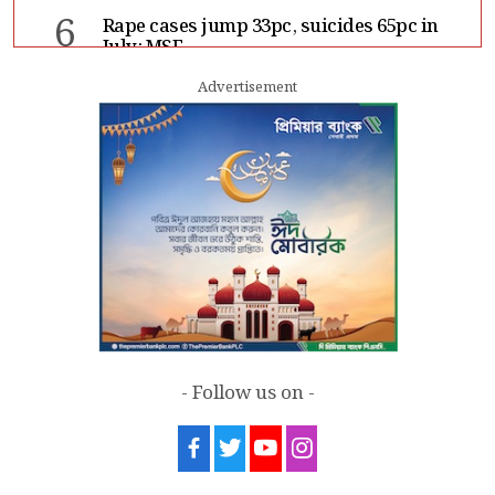
6
Rape cases jump 33pc, suicides 65pc in
July: MSF
Advertisement
7
Sergio Gor, Dinesh Trivedi hold meeting
in Dhaka
- Follow us on -