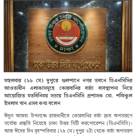
মঙ্গলবার (২৬ মে) দুপুরে গুলশানে নগর ভবনে ডিএনসিসির
আওতাধীন এলাকাসমূহে কোরবানির বর্জ্য ব্যবস্থাপনা নিয়ে
আয়োজিত মতবিনিময় সভায় ডিএনসিসি প্রশাসক মো. শফিকুল
ইসলাম খান এসব কথা বলেন
ঈদুল আজহা উপলক্ষে রাজধানীতে কোরবানির বর্জ্য দ্রুত অপসারণে
সর্বোচ্চ প্রস্তুতি নিয়েছে ঢাকা উত্তর সিটি করপোরেশন (ডিএনসিসি)।
আজ ঈদের দিন বৃহস্পতিবার (২৮ মে) দুপুর ২টা থেকে বর্জ্য অপসারণ