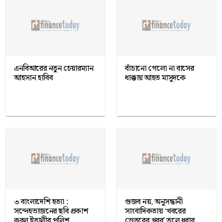
এনবিআরের নতুন চেয়ারম্যান
বাঁচানো গেলো না বাসের
আহসান হাবিব
ধাক্কায় আহত মাসুদকে
৩ বাংলাদেশি হত্যা :
গুজব নয়, অনুসন্ধানী
সন্দেহভাজনের ছবি প্রকাশ
সাংবাদিকতায় ‘খবরের
করল ইতালীর পুলিশ
ভেতরের খবর’ তুলে ধরার...