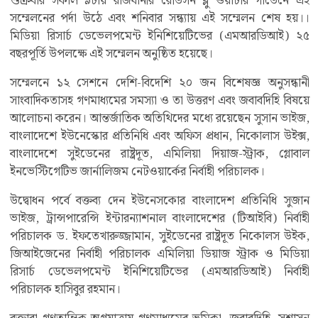
শুক্রবার সকাল ৯টায় রাজধানীর রেডিসন ব্লু ওয়াটার গার্ডেনে এই
সম্মেলনের পর্দা উঠে এবং শনিবার সন্ধ্যায় এই সম্মেলন শেষ হয়।।
মিডিয়া রিসার্চ ডেভেলপমেন্ট ইনিশিয়েটিভের (এমআরডিআই) ২৫
বছরপূর্তি উপলক্ষে এই সম্মেলন অনুষ্ঠিত হয়েছে।
সম্মেলনে ১২ সেশনে দেশি-বিদেশি ২০ জন বিশেষজ্ঞ অনুসন্ধানী
সাংবাদিকতাসহ গণমাধ্যমের সমস্যা ও তা উত্তরণ এবং জবাবদিহি বিষয়ে
আলোচনা করেন। আন্তর্জাতিক অতিথিদের মধ্যে রয়েছেন সুসান ভাইজ,
বাংলাদেশে ইউনেস্কোর প্রতিনিধি এবং অফিস প্রধান, নিকোলাস উইক্স,
বাংলাদেশে সুইডেনের রাষ্ট্রদূত, এমিলিয়া দিয়াজ-স্ট্রাক, গ্লোবাল
ইনভেস্টিগেটিভ জার্নালিজম নেটওয়ার্কের নির্বাহী পরিচালক।
উদ্বোধন পর্বে বক্তব্য দেন ইউনেসকোর বাংলাদেশ প্রতিনিধি সুজান
ভাইজ, ট্রান্সপারেন্সি ইন্টারন্যাশনাল বাংলাদেশের (টিআইবি) নির্বাহী
পরিচালক ড. ইফতেখারুজ্জামান, সুইডেনের রাষ্ট্রদূত নিকোলস উইক,
জিআইজেনের নির্বাহী পরিচালক এমিলিয়া ডিয়াজ স্ট্রাক ও মিডিয়া
রিসার্চ ডেভেলপমেন্ট ইনিশিয়েটিভের (এমআরডিআই) নির্বাহী
পরিচালক হাসিবুর রহমান।