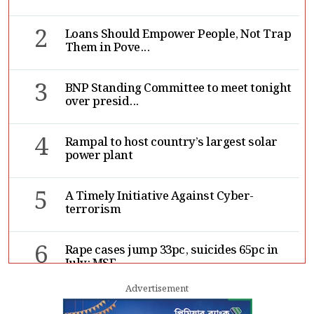
2
Loans Should Empower People, Not Trap
Them in Pove...
3
BNP Standing Committee to meet tonight
over presid...
4
Rampal to host country’s largest solar
power plant
5
A Timely Initiative Against Cyber-
terrorism
6
Rape cases jump 33pc, suicides 65pc in
July: MSF
Advertisement
7
Sergio Gor, Dinesh Trivedi hold meeting