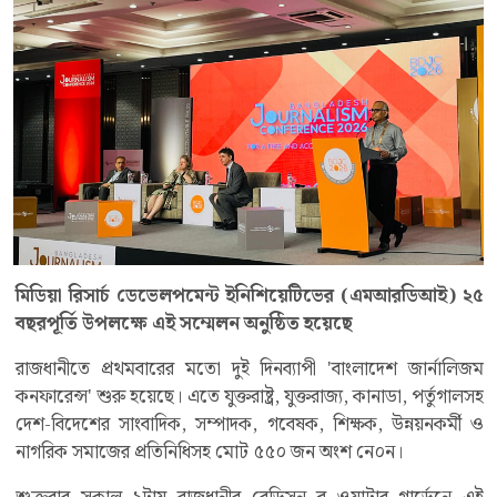
মিডিয়া রিসার্চ ডেভেলপমেন্ট ইনিশিয়েটিভের (এমআরডিআই) ২৫
বছরপূর্তি উপলক্ষে এই সম্মেলন অনুষ্ঠিত হয়েছে
রাজধানীতে প্রথমবারের মতো দুই দিনব্যাপী 'বাংলাদেশ জার্নালিজম
কনফারেন্স' শুরু হয়েছে। এতে যুক্তরাষ্ট্র, যুক্তরাজ্য, কানাডা, পর্তুগালসহ
দেশ-বিদেশের সাংবাদিক, সম্পাদক, গবেষক, শিক্ষক, উন্নয়নকর্মী ও
নাগরিক সমাজের প্রতিনিধিসহ মোট ৫৫০ জন অংশ নে০ন।