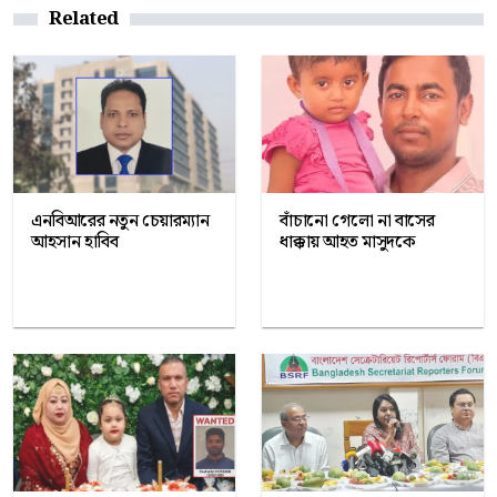
Related
এনবিআরের নতুন চেয়ারম্যান
বাঁচানো গেলো না বাসের
আহসান হাবিব
ধাক্কায় আহত মাসুদকে