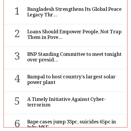
1
Bangladesh Strengthens Its Global Peace
Legacy Thr...
2
Loans Should Empower People, Not Trap
Them in Pove...
3
BNP Standing Committee to meet tonight
over presid...
4
Rampal to host country’s largest solar
power plant
5
A Timely Initiative Against Cyber-
terrorism
6
Rape cases jump 33pc, suicides 65pc in
July: MSF