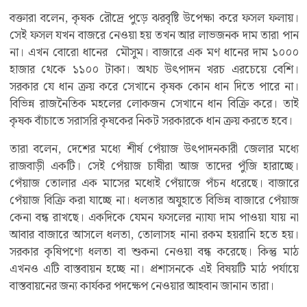
বক্তারা বলেন, কৃষক রৌদ্রে পুড়ে ঝরবৃষ্টি উপেক্ষা করে ফসল ফলায়।
সেই ফসল যখন বাজরে নেওয়া হয় তখন আর লাভজনক দাম তারা পান
না। এখন বোরো ধানের মৌসুম। বাজারে এক মণ ধানের দাম ১০০০
হাজার থেকে ১১০০ টাকা। অথচ উৎপাদন খরচ এরচেয়ে বেশি।
সরকার যে ধান ক্রয় করে সেখানে কৃষক কোন ধান দিতে পারে না।
বিভিন্ন রাজনৈতিক মহলের লোকজন সেখানে ধান বিক্রি করে। তাই
কৃষক বাঁচাতে সরাসরি কৃষকের নিকট সরকারকে ধান ক্রয় করতে হবে।
তারা বলেন, দেশের মধ্যে শীর্ষ পেঁয়াজ উৎপাদনকারী জেলার মধ্যে
রাজবাড়ী একটি। সেই পেঁয়াজ চাষীরা আজ তাদের পুঁজি হারাচ্ছে।
পেঁয়াজ তোলার এক মাসের মধ্যেই পেঁয়াজে পঁচন ধরেছে। বাজারে
পেঁয়াজ বিক্রি করা যাচ্ছে না। ধলতার অযুহাতে বিভিন্ন বাজারে পেঁয়াজ
কেনা বন্ধ রাখছে। একদিকে যেমন ফসলের ন্যায্য দাম পাওয়া যায় না
আবার বাজারে আসলে ধলতা, তোলাসহ নানা রকম হয়রানি হতে হয়।
সরকার কৃষিপণ্যে ধলতা বা শুকনা নেওয়া বন্ধ করেছে। কিন্তু মাঠ
এখনও এটি বাস্তবায়ন হচ্ছে না। প্রশাসনকে এই বিষয়টি মাঠ পর্যায়ে
বাস্তবায়নের জন্য কার্যকর পদক্ষেপ নেওয়ার আহবান জানান তারা।