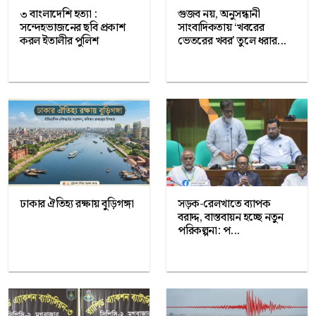
৩ বাংলাদেশি হত্যা :
গুজব নয়, অনুসন্ধানী
সন্দেহভাজনের ছবি প্রকাশ
সাংবাদিকতায় ‘খবরের
করল ইতালীর পুলিশ
ভেতরের খবর’ তুলে ধরার...
ঢাকার ঐতিহ্য রক্ষায় বুড়িগঙ্গা
সড়ক-রেলখাতে ব্যাপক
বরাদ্দ, বাস্তবায়ন হচ্ছে নতুন
পরিকল্পনা: প...