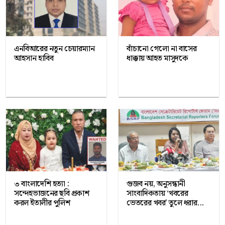
এনবিআরের নতুন চেয়ারম্যান
বাঁচানো গেলো না বাসের
আহসান হাবিব
ধাক্কায় আহত মাসুদকে
৩ বাংলাদেশি হত্যা :
গুজব নয়, অনুসন্ধানী
সন্দেহভাজনের ছবি প্রকাশ
সাংবাদিকতায় ‘খবরের
করল ইতালীর পুলিশ
ভেতরের খবর’ তুলে ধরার...