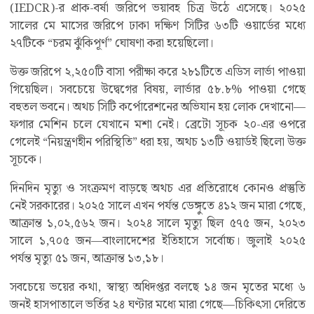
(IEDCR)-র প্রাক-বর্ষা জরিপে ভয়াবহ চিত্র উঠে এসেছে। ২০২৫
সালের মে মাসের জরিপে ঢাকা দক্ষিণ সিটির ৬৩টি ওয়ার্ডের মধ্যে
২৭টিকে “চরম ঝুঁকিপূর্ণ” ঘোষণা করা হয়েছিলো।
উক্ত জরিপে ২,২৫০টি বাসা পরীক্ষা করে ২৮১টিতে এডিস লার্ভা পাওয়া
গিয়েছিল। সবচেয়ে উদ্বেগের বিষয়, লার্ভার ৫৮.৮% পাওয়া গেছে
বহুতল ভবনে। অথচ সিটি কর্পোরেশনের অভিযান হয় লোক দেখানো—
ফগার মেশিন চলে যেখানে মশা নেই। ব্রেটো সূচক ২০-এর ওপরে
গেলেই “নিয়ন্ত্রণহীন পরিস্থিতি” ধরা হয়, অথচ ১৩টি ওয়ার্ডই ছিলো উক্ত
সূচকে।
দিনদিন মৃত্যু ও সংক্রমণ বাড়ছে অথচ এর প্রতিরোধে কোনও প্রস্তুতি
নেই সরকারের। ২০২৫ সালে এখন পর্যন্ত ডেঙ্গুতে ৪১২ জন মারা গেছে,
আক্রান্ত ১,০২,৫৬২ জন। ২০২৪ সালে মৃত্যু ছিল ৫৭৫ জন, ২০২৩
সালে ১,৭০৫ জন—বাংলাদেশের ইতিহাসে সর্বোচ্চ। জুলাই ২০২৫
পর্যন্ত মৃত্যু ৫১ জন, আক্রান্ত ১৩,১৮।
সবচেয়ে ভয়ের কথা, স্বাস্থ্য অধিদপ্তর বলছে ১৪ জন মৃতের মধ্যে ৬
জনই হাসপাতালে ভর্তির ২৪ ঘণ্টার মধ্যে মারা গেছে—চিকিৎসা দেরিতে