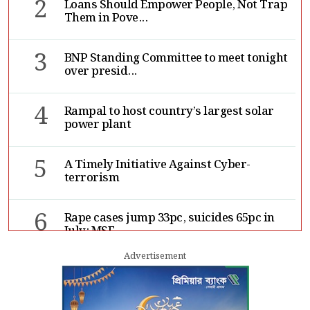
2
Loans Should Empower People, Not Trap
Them in Pove...
3
BNP Standing Committee to meet tonight
over presid...
4
Rampal to host country’s largest solar
power plant
5
A Timely Initiative Against Cyber-
terrorism
6
Rape cases jump 33pc, suicides 65pc in
July: MSF
Advertisement
7
Sergio Gor, Dinesh Trivedi hold meeting
in Dhaka