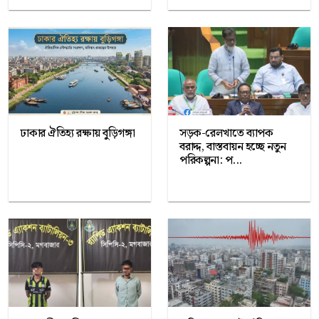
ঢাকার ঐতিহ্য রক্ষায় বুড়িগঙ্গা
সড়ক-রেলখাতে ব্যাপক
বরাদ্দ, বাস্তবায়ন হচ্ছে নতুন
পরিকল্পনা: প...