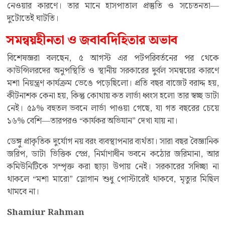
নেওয়ার কারণে। তার মানে হাসপাতাল প্রস্তুতি ও সচেতনতা—
দুটোতেই ঘাটতি।
সমন্বয়হীনতা ও জবাবদিহিতার অভাব
বিশেষজ্ঞরা বলছেন, ৫ আগস্ট এর পটপরিবর্তনের পর থেকে
কাউন্সিলরদের অনুপস্থিতি ও স্থানীয় সরকারের দুর্বল সমন্বয়ের কারণে
মশা নিয়ন্ত্রণ কার্যক্রম ভেঙে পড়েছিলো। প্রতি বছর বাজেট বরাদ্দ হয়,
কীটনাশক কেনা হয়, কিন্তু কোথায় কত লার্ভা ধ্বংস হলো তার স্বচ্ছ ডাটা
নেই। ৫৯% বহুতল ভবনে লার্ভা পাওয়া গেছে, যা গত বছরের চেয়ে
১৬% বেশি—তারপরও “কার্যকর অভিযান” দেখা যায় না।
ডেঙ্গু প্রাকৃতিক দুর্যোগ নয় বরং ব্যবস্থাপনার ব্যর্থতা। সারা বছর বৈজ্ঞানিক
জরিপ, ডাটা ভিত্তিক স্প্রে, নির্মাণাধীন ভবনে কঠোর জরিমানা, আর
কমিউনিটিকে সম্পৃক্ত করা ছাড়া উপায় নেই। সরকারের সদিচ্ছা না
থাকলে “মশা মারো” স্লোগান শুধু পোস্টারেই থাকবে, মৃত্যুর মিছিল
থামবে না।
Shamiur Rahman