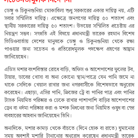
ডেঙ্গু ও চিকুনগুনিয়া মোকাবিলা শুধু সরকারের একার দায়িত্ব নয়, এটি
সবার সম্মিলিত দায়িত্ব। এক্ষেত্রে জনগণের দায়িত্ব ৫০ শতাংশ এবং
স্থানীয় সরকারের দায়িত্ব ৫০ শতাংশ। উভয়ের সম্মিলিত প্রচেষ্টায় এর
নিয়ন্ত্রণ সম্ভব। সম্প্রতি এই বিষয়ে প্রধানমন্ত্রী তারেক রহমান বিশেষ
ভিডিওবার্তায় দেশের মানুষকে ডেঙ্গু ও চিকুনগুনিয়া থেকে রক্ষা
পাওয়ার জন্য সচেতন ও প্রতিরোধমূলক পদক্ষেপ গ্রহণের আহ্বান
জানিয়েছেন।
এডিস মশার বংশবিস্তার রোধে বাড়ি, অফিস ও আশেপাশের ফুলের টব,
টায়ার, ডাবের খোসা বা অন্য কোনো স্থান/পাত্রে যেন পানি জমে না
থাকে সেদিকে খেয়াল রাখার জন্য নগরবাসীকে বিশেষভাবে অনুরোধ
করেছেন। এছাড়া, এসির পানি, ফ্রিজের ট্রে বা পানির পাত্র এবং পানির
ট্যাংক নিয়মিত পরিষ্কার ও ঢেকে রাখার পাশাপাশি বাড়ির আশেপাশের
ড্রেন বা নর্দমা পরিষ্কার করা ও মশক নিধনের জন্য নিয়মিত ওষুধ বা স্প্রে
ব্যবহারের আহবান জানিয়েছেন তিনি।
অন্যদিকে, মশার কামড় থেকে বাঁচতে (দিনে হোক বা রাতে) ঘুমানোর
সময় অবশ্যই মশারি টানানোর অনুরোধ করেছেন প্রধানমন্ত্রী তারেক