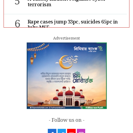
5
terrorism
6
Rape cases jump 33pc, suicides 65pc in
July: MSF
Advertisement
7
Sergio Gor, Dinesh Trivedi hold meeting
in Dhaka
- Follow us on -