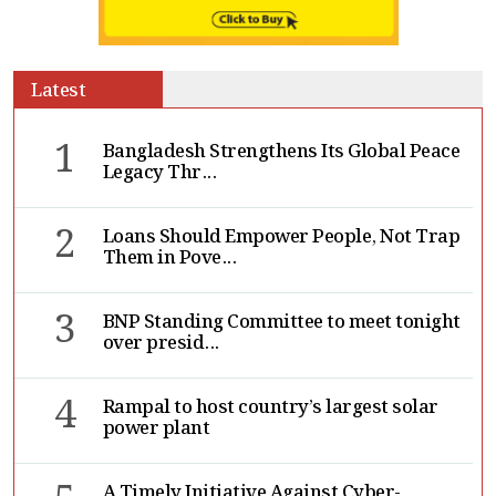
Latest
1
Bangladesh Strengthens Its Global Peace
Legacy Thr...
2
Loans Should Empower People, Not Trap
Them in Pove...
3
BNP Standing Committee to meet tonight
over presid...
4
Rampal to host country’s largest solar
power plant
A Timely Initiative Against Cyber-