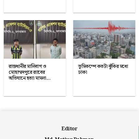
রাজধানীর মালিবাগ ও
ভূমিকম্পে কতটা ঝুঁকির মধ্যে
মোহাম্মদপুরে র‍্যাবের
ঢাকা
অভিযানে হত্যা মামলা...
Editor