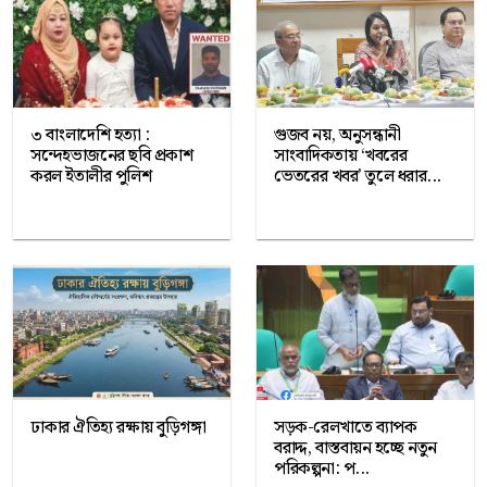
৩ বাংলাদেশি হত্যা :
গুজব নয়, অনুসন্ধানী
সন্দেহভাজনের ছবি প্রকাশ
সাংবাদিকতায় ‘খবরের
করল ইতালীর পুলিশ
ভেতরের খবর’ তুলে ধরার...
ঢাকার ঐতিহ্য রক্ষায় বুড়িগঙ্গা
সড়ক-রেলখাতে ব্যাপক
বরাদ্দ, বাস্তবায়ন হচ্ছে নতুন
পরিকল্পনা: প...