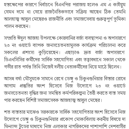
হস্তক্ষেপের কারণে নির্বাচনে বিএনপির পরাজয় হলেও এম এ কাইয়ুম
যেমন দমে না যেয়ে রাজনৈতিকভাবে সক্রিয় আছেন ঠিক তেমনি
আলহাজ্ব আবুল মেছেরও রাজনীতি এবং সমাজসেবায় গুরুত্বপূর্ণ ভূমিকা
পালন করছেন।
সম্প্রতি ঈদুল আজহা উপলক্ষে কোরবানির বর্জ্য ব্যবস্থাপনা ও অপসারণে
২৩ নং ওয়ার্ডে ব্যাপক জনসচেতনতামূলক কার্যক্রম পরিচালনা করে
সকলের প্রশংসা কুড়িয়েছেন। এছাড়াও দ্রুত বর্জ্য অপসারণে
ডিএনসিসির কর্মীদের সার্বিক সহযোগিতা এবং তত্বাবধানে সকাল থেকে
গভীর রাত পর্যন্ত তিনি নিজেই দলীয় নেতাকর্মীদের নিয়ে মাঠে ছিলেন।
আসন্ন বর্ষা মৌসুমকে সামনে রেখে ডেঙ্গু ও চিকুনগুনিয়ার বিস্তার রোধে
আগাম প্রস্তুতির অংশ হিসেবে নিজ উদ্যোগে ২৩ নং ওয়ার্ডে
জনসচেতনতা বৃদ্ধির জন্য সমন্বিত কর্মপরিকল্পনা তৈরী করতে ব্যস্ত সময়
পার করছেন বিশিষ্ট সমাজসেবক আজহাজ্ব আবুল মেছের।
শত ব্যস্ততার মাঝেও সরকারকে সার্বিক সহযোগিতার অংশ হিসেবে নিজ
উদ্যোগে ডেঙ্গু ও চিকুনগুনিয়ার প্রকোপ মোকাবিলায় করনীয় বিষয়ে দ্য
ফিন্যান্স টুডের মাধ্যমে নিজ এলাকার নাগরিকদের পাশাপাশি দেশবাসীর