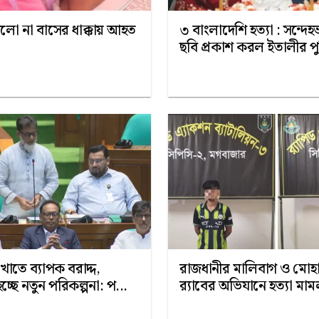
েলো না বাসের ধাক্কায় আহত
৩ বাংলাদেশি হত্যা : সন্দে
ছবি প্রকাশ করল ইতালীর প
তে ব্যাপক বরাদ্দ,
রাজধানীর মালিবাগ ও মোহা
হচ্ছে নতুন পরিকল্পনা: প...
র‍্যাবের অভিযানে হত্যা মাম