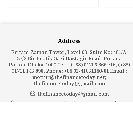
Address
Pritam-Zaman Tower, Level 03, Suite No: 401/A,
37/2 Bir Protik Gazi Dastagir Road, Purana
Palton, Dhaka-1000 Cell : (+88) 01706 666 716, (+88)
01711 145 898, Phone: +88 02-41051180-81 Email :
motiur@thefinancetoday.net
;
thefinancetoday@gmail.com
thefinancetoday@gmail.com
+88) 01706 666 716, (+88) 01711 145 898, Phone:
+88 02-41051180-81