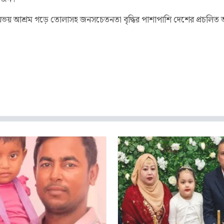
লক্ষ্যে অভয় আশ্রম গড়ে তোলাসহ জনসচেতনতা বৃদ্ধির পাশাপাশি দেশের প্রচলি