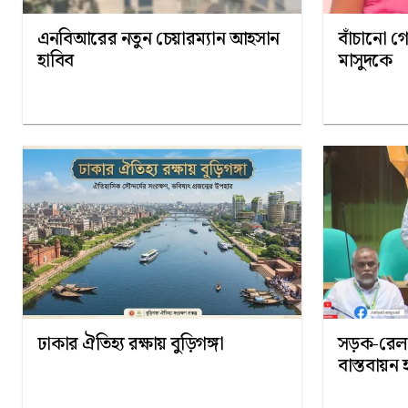
এনবিআরের নতুন চেয়ারম্যান আহসান
বাঁচানো গ
হাবিব
মাসুদকে
ঢাকার ঐতিহ্য রক্ষায় বুড়িগঙ্গা
সড়ক-রেলখা
বাস্তবায়ন 