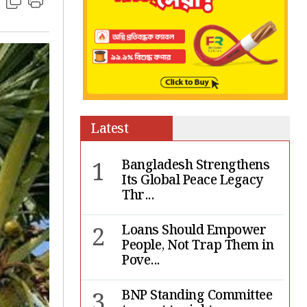
Latest
1
Bangladesh Strengthens
Its Global Peace Legacy
Thr...
2
Loans Should Empower
People, Not Trap Them in
Pove...
3
BNP Standing Committee