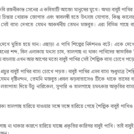
। কবি রজনীকান্ত সেনের এ কবিতাটি আজো মানুষের মুখে। অথচ বাবুই পাখির 
ে চিন্তার খোরাক জোগাত এবং স্বাবলম্বী হতে উৎসাহ যোগাত, কিন্তু কালের
সেই বাসা দেখতে যেমন আকর্ষনীয় তেমন মজবুত। এরা বিভিন্ন গাছে বা
ুনন দেখে মুহিত হয়ে যান। এছাড়া এ পাখি শিল্পের নির্দশনও বটে। একে দ
 শব্দ, বিল এলাকায় মৎস্য চাষ, তালগাছ না থাকা পাখিদের স্বাভাবিক বি
 গ্রাম বাংলায় এখন আর আগের মতো বাবুই পাখির সেই শৈল্পিক বাসা চোখে পড়ে
চুর বাবুই পাখির বাসা চোখে পড়ত। বাবুই পাখির এসব বাসা শুধুমাত্র শৈল্প
যেমন দৃষ্টিনন্দন, তেমনি মজবুত।প্রবল ঝড়বাতাসেও টিকে থাকে তাদের 
লতাপাতা দিয়ে উঁচু নারিকেল, সুপারি ও তালগাছে চমৎকার আকৃতির বাস
থাকা তালগাছ হারিয়ে যাওয়ার সঙ্গে সঙ্গে হারিয়ে গেছে শৈল্পিক বাবুই পাখ
ছ না থাকার কারণে হারিয়ে যাচ্ছে প্রকৃতির কারিগর বাবুই পাখি। তাই বাবু
য়োজন।