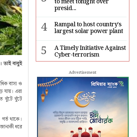
to meet tonight over
presid...
4
Rampal to host country’s
largest solar power plant
5
A Timely Initiative Against
Cyber-terrorism
 তাই বাবুই
6
Rape cases jump 33pc,
Advertisement
suicides 65pc in July: MSF
াধিক বাসা ও
উড়ে যায়। এরা
7
Sergio Gor, Dinesh Trivedi
ুঁটে খুঁটে
hold meeting in Dhaka
ী গর্ত থাকে।
 জোনাকী ধরে