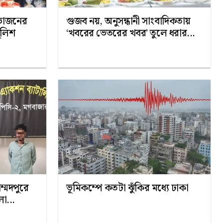
হভাজনের
গুজব নয়, অনুসন্ধানী সাংবাদিকতায়
ুলিশ
‘খবরের ভেতরের খবর’ তুলে ধরার...
ম্মদপুরে
ভূমিকম্পে কতটা ঝুঁকির মধ্যে ঢাকা
লা...