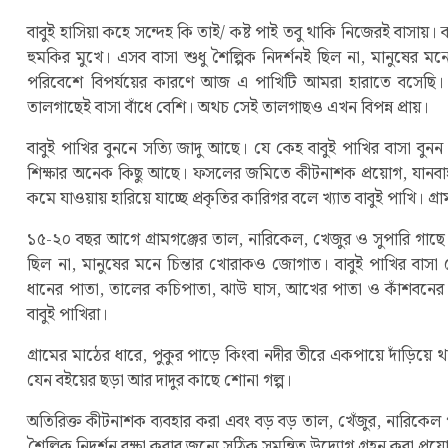
বাবুই হাসিয়া কহে সন্দেহ কি তাই/ কষ্ট পাই তবু থাকি নিজেরই বাসায়
হুমকির মুখে। এসব বাসা শুধু শৈল্পিক নিদর্শনই ছিল না, মানুষের মন
পরিবেশে বিপর্যয়ের কারণে আজ এ পাখিটি আমরা হারাতে বসেছি। 
তালগাছেই বাসা বাঁধে বেশি। অথচ সেই তালগাছও এখন বিপন্ন প্রায়।
বাবুই পাখির বুননে সত্যি জাদু আছে। যে কেহ বাবুই পাখির বাসা ব
শিক্ষার অনেক কিছু আছে। ফসলের জমিতে কীটনাশক প্রয়োগ, যানবাহনের
কমে যাওয়ায় হারিয়ে যাচ্ছে প্রকৃতির কারিগর বলে খ্যাত বাবুই পাখি।
১৫-২০ বছর আগে গ্রামগঞ্জের তাল, নারিকেল, খেজুর ও সুপারি গাছে প্র
ছিল না, মানুষের মনে চিন্তার খোরাকও জোগাত। বাবুই পাখির বাসা 
ধানের পাতা, তালের কচিপাতা, ঝাউ ঘাস, আখের পাতা ও কাঁশবনের 
বাবুই পাখিরা।
গ্রামের মাঠের ধারে, পুকুর পাড়ে কিংবা নদীর তীরে একপায়ে দাঁড়িয়ে 
যেন বইয়ের ছড়া আর দাদুর কাছে শোনা গল্প।
অতিরিক্ত কীটনাশক ব্যবহার করা এবং বড় বড় তাল, খেঁজুর, নারিকেল গা
শৈল্পিক নিদর্শন রক্ষা করার জন্যে সঠিক সমন্বিত উদ্যোগ গ্রহন করা প্র