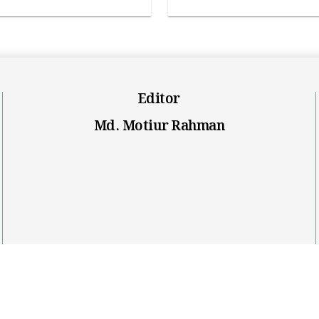
Editor
Md. Motiur Rahman
Privacy Policy
Terms & Condition
About us
Contac