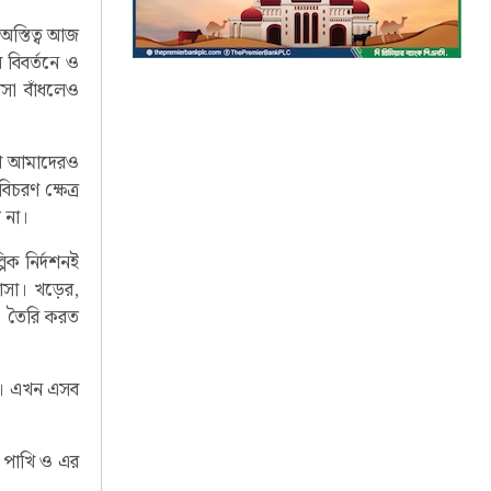
অস্তিত্ব আজ
 বিবর্তনে ও
সা বাঁধলেও
েখে আমাদেরও
চরণ ক্ষেত্র
 না।
িক নির্দশনই
বাসা। খড়ের,
া তৈরি করত
িও। এখন এসব
ই পাখি ও এর